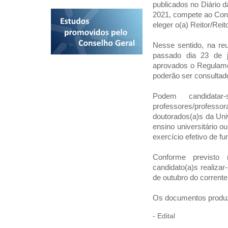
publicados no Diário d
2021, compete ao Cons
eleger o(a) Reitor/Reit
Nesse sentido, na reu
passado dia 23 de j
aprovados o Regulamen
poderão ser consultad
Podem candidatar
professores/profes
doutorados(a)s da Uni
ensino universitário o
exercício efetivo de f
Conforme previsto 
candidato(a)s realizar
de outubro do corrente
Os documentos produzi
-
Edital