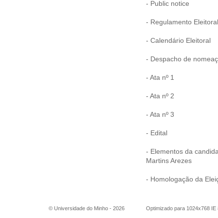
-
Public notice
-
Regulamento Eleitora
- Calendário Eleitoral
- Despacho de nomeaçã
- Ata nº 1
- Ata nº 2
- Ata nº 3
-
Edital
- Elementos da candida
Martins Arezes
- Homologação da Elei
© Universidade do Minho -
2026
Optimizado para 1024x768 IE 