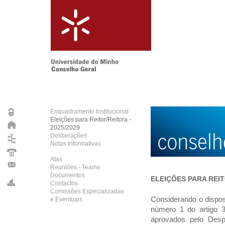
Enquadramento Institucional
Eleições para Reitor/Reitora -
2025/2029
Deliberações
Notas Informativas
Atas
Reuniões - Teams
Documentos
ELEIÇÕES PARA REI
Contactos
Comissões Especializadas
Considerando o dispost
e Eventuais
número 1 do artigo 3
aprovados pelo Desp