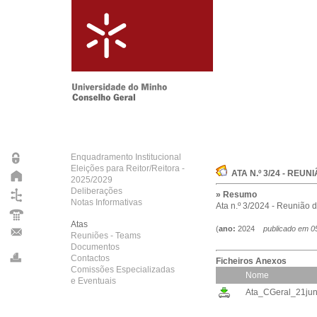
Enquadramento Institucional
Eleições para Reitor/Reitora -
ATA N.º 3/24 - REUN
2025/2029
Deliberações
» Resumo
Notas Informativas
Ata n.º 3/2024 - Reunião 
Atas
(
ano:
2024
publicado em
0
Reuniões - Teams
Documentos
Contactos
Ficheiros Anexos
Comissões Especializadas
Nome
e Eventuais
Ata_CGeral_21jun