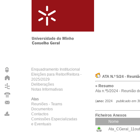
Enquadramento Institucional
Eleições para Reitor/Reitora -
ATA N.º 5/24 - Reuni
2025/2029
Deliberações
» Resumo
Notas Informativas
Ata n.º5/2024 - Reunião d
Atas
(
ano:
2024
publicado em
3
Reuniões - Teams
Documentos
Contactos
Ficheiros Anexos
Comissões Especializadas
Nome
e Eventuais
Ata_CGeral_11out