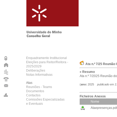
Enquadramento Institucional
Eleições para Reitor/Reitora -
Ata n.º 7/25 Reunião
2025/2029
Deliberações
» Resumo
Notas Informativas
Ata n.º 7/2025 Reunião do
Atas
(
ano:
2025
publicado em
1
Reuniões - Teams
Documentos
Contactos
Ficheiros Anexos
Comissões Especializadas
Nome
e Eventuais
Ataepresenças.pd