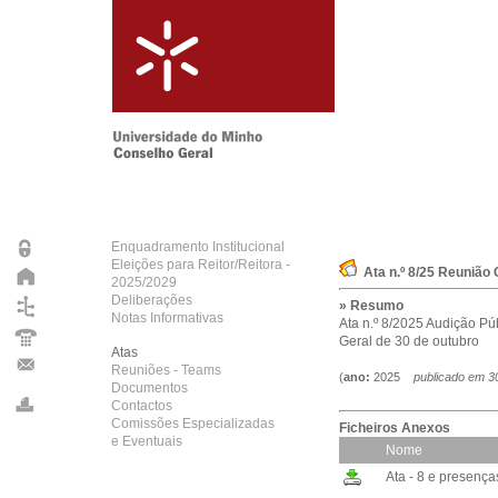
Enquadramento Institucional
Eleições para Reitor/Reitora -
Ata n.º 8/25 Reunião
2025/2029
Deliberações
» Resumo
Notas Informativas
Ata n.º 8/2025 Audição Pú
Geral de 30 de outubro
Atas
Reuniões - Teams
(
ano:
2025
publicado em
3
Documentos
Contactos
Comissões Especializadas
Ficheiros Anexos
e Eventuais
Nome
Ata - 8 e presença