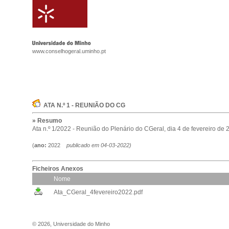
www.conselhogeral.uminho.pt
ATA N.º 1 - REUNIÃO DO CG
» Resumo
Ata n.º 1/2022 - Reunião do Plenário do CGeral, dia 4 de fevereiro de 
(
ano:
2022
publicado em
04-03-2022
)
Ficheiros Anexos
Nome
Ata_CGeral_4fevereiro2022.pdf
©
2026
,
Universidade do Minho