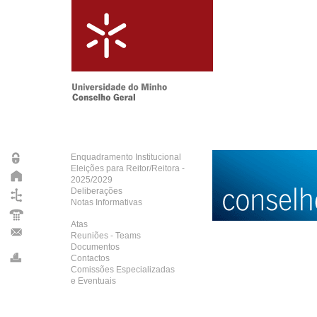
Enquadramento Institucional
Eleições para Reitor/Reitora -
2025/2029
Deliberações
Notas Informativas
Atas
Reuniões - Teams
Documentos
Contactos
Comissões Especializadas
e Eventuais