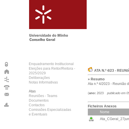
Enquadramento Institucional
Eleições para Reitor/Reitora -
ATA N.º 4/23 - REUN
2025/2029
Deliberações
» Resumo
Notas Informativas
Ata n.º 4/2023 - Reunião 
Atas
(
ano:
2023
publicado em
0
Reuniões - Teams
Documentos
Contactos
Ficheiros Anexos
Comissões Especializadas
Nome
e Eventuais
Ata_CGeral_27jun